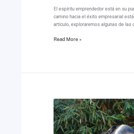
El espíritu emprendedor está en su pun
camino hacia el éxito empresarial está
artículo, exploraremos algunas de la
Read More »
El
origen
del
día
del