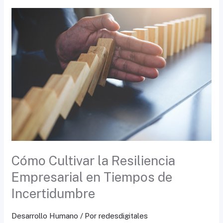
Cómo
Cultivar
la
Resiliencia
Empresarial
en
Tiempos
de
Incertidumbre
Cómo Cultivar la Resiliencia
Empresarial en Tiempos de
Incertidumbre
Desarrollo Humano
/ Por
redesdigitales