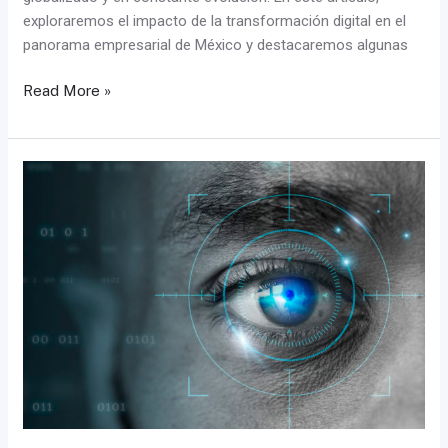
exploraremos el impacto de la transformación digital en el
panorama empresarial de México y destacaremos algunas
Read More »
La
importancia
del
enfoque
en
la
era
de
la
distracción:
Consejos
para