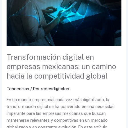
empresas
mexicanas:
un
camino
hacia
la
competitividad
global
Transformación digital en
empresas mexicanas: un camino
hacia la competitividad global
Tendencias
/ Por
redesdigitales
En un mundo empresarial cada vez más digitalizado, la
transformación digital se ha convertido en una necesidad
imperante para las empresas mexicanas que buscan
mantenerse relevantes y competitivas en un mercado
globalizado y en constante evolución. En este artículo,