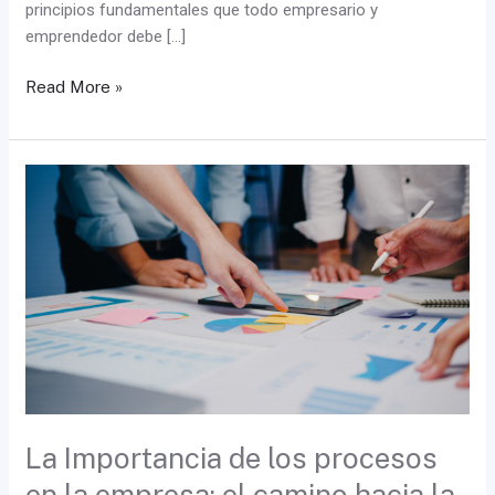
principios fundamentales que todo empresario y
emprendedor debe […]
Read More »
La
Importancia
de
los
procesos
en
la
empresa:
el
camino
hacia
La Importancia de los procesos
la
en la empresa: el camino hacia la
eficiencia