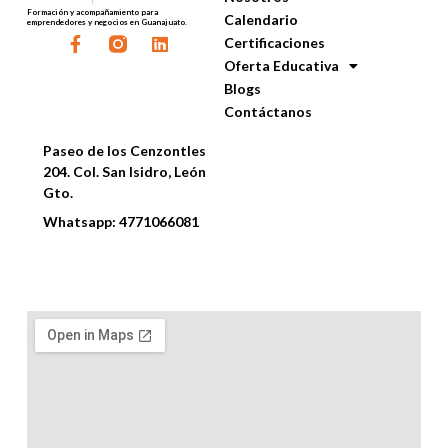
Formación y acompañamiento para
Calendario
emprendedores y negocios en Guanajuato.
F
L
Certificaciones
a
i
Oferta Educativa
c
n
Blogs
e
k
Contáctanos
b
e
Contáctanos
o
d
o
i
Paseo de los Cenzontles
k
n
204. Col. San Isidro, León
-
Gto.
f
Whatsapp: 4771066081