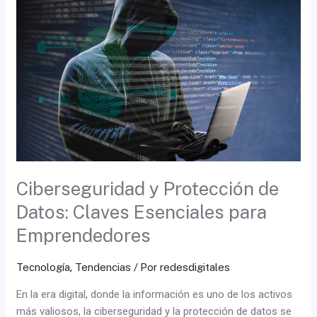
Protección
de
Datos:
Claves
Esenciales
para
Emprendedores
Ciberseguridad y Protección de
Datos: Claves Esenciales para
Emprendedores
Tecnología
,
Tendencias
/ Por
redesdigitales
En la era digital, donde la información es uno de los activos
más valiosos, la ciberseguridad y la protección de datos se