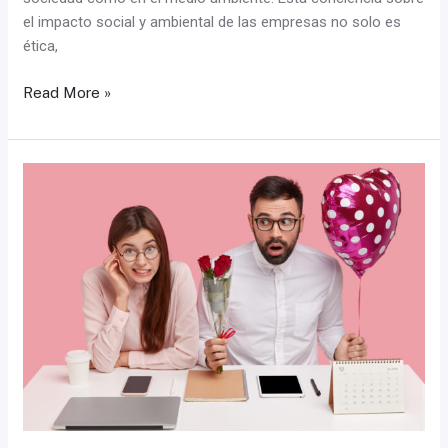
el impacto social y ambiental de las empresas no solo es
ética,
Read More »
Un
romance
entre
empresarios
y
consumidores
en
el
día
de
San
Valentín