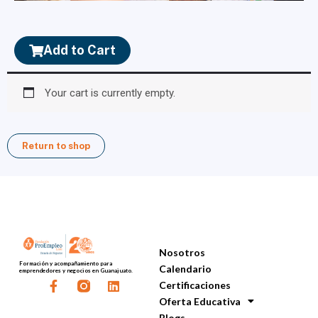
Add to Cart
Your cart is currently empty.
Return to shop
Menú
Nosotros
Formación y acompañamiento para
Calendario
emprendedores y negocios en Guanajuato.
F
L
Certificaciones
a
i
Oferta Educativa
c
n
Blogs