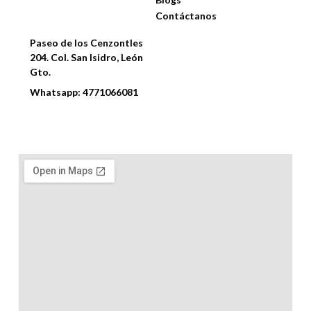
e
k
Contáctanos
b
e
Contáctanos
o
d
o
i
Paseo de los Cenzontles
k
n
204. Col. San Isidro, León
-
Gto.
f
Whatsapp: 4771066081